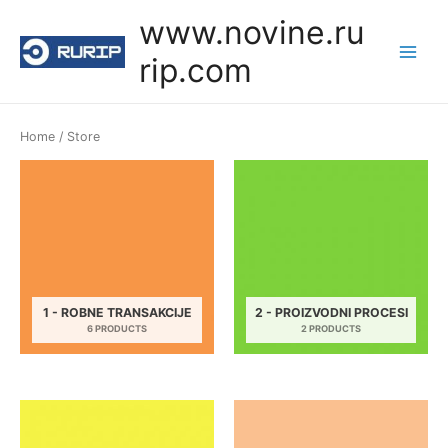
Skip
www.novine.ru
to
rip.com
content
Main
Menu
Home
/ Store
1 - ROBNE TRANSAKCIJE
2 - PROIZVODNI PROCESI
6 PRODUCTS
2 PRODUCTS