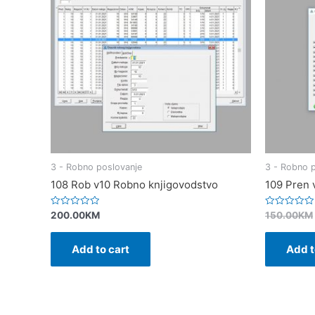
3 - Robno poslovanje
3 - Robno 
108 Rob v10 Robno knjigovodstvo
109 Pren 
Rated
Rated
200.00
KM
150.00
KM
0
0
out
out
of
of
Add to cart
Add t
5
5