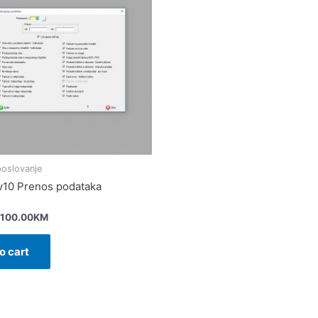
poslovanje
v10 Prenos podataka
100.00
KM
o cart