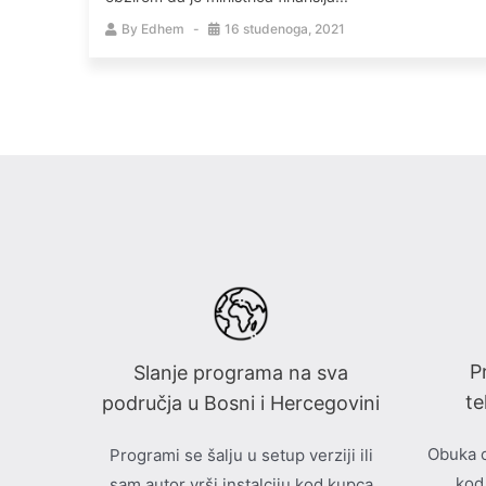
By
Edhem
16 studenoga, 2021
P
Slanje programa na sva
te
područja u Bosni i Hercegovini
Obuka o
Programi se šalju u setup verziji ili
kod
sam autor vrši instalciju kod kupca