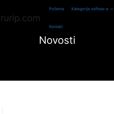
Početna
Kategorije softwar-a
rurip.com
Kontakt
Novosti